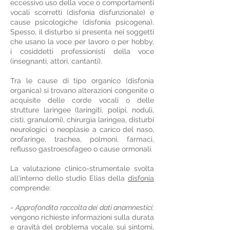
eccessivo uso della voce o comportamenti
vocali scorretti (disfonia disfunzionale) e
cause psicologiche (disfonia psicogena).
Spesso, il disturbo si presenta nei soggetti
che usano la voce per lavoro o per hobby,
i cosiddetti professionisti della voce
(insegnanti, attori, cantanti).
Tra le cause di tipo organico (disfonia
organica) si trovano alterazioni congenite o
acquisite delle corde vocali o delle
strutture laringee (laringiti, polipi, noduli,
cisti, granulomi), chirurgia laringea, disturbi
neurologici o neoplasie a carico del naso,
orofaringe, trachea, polmoni, farmaci,
reflusso gastroesofageo o cause ormonali.
La valutazione clinico-strumentale svolta
all'interno dello studio Elias della
disfonia
comprende:
-
Approfondita raccolta dei dati anamnestici:
vengono richieste informazioni sulla durata
e gravità del problema vocale, sui sintomi,